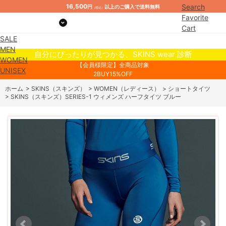
16,500
Search
円
以上のご購入で送料無料
（税込）
Favorite
Cart
SALE
Mypage
MEN
自分にぴったりが見つかる、SKINS wear 診断
WOMEN
【会員様限定】全商品対象
UNISEX
2BUY15%OFF
ホーム
>
SKINS（スキンズ）
>
WOMEN（レディース）
>
ショートタイツ
>
SKINS（スキンズ）SERIES-1 ウィメンズ ハーフタイツ ブルー