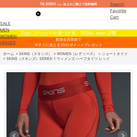
16,500
Search
円
以上のご購入で送料無料
（税込）
Favorite
Cart
SALE
Mypage
MEN
自分にぴったりが見つかる、SKINS wear 診断
WOMEN
新規会員登録で
UNISEX
今すぐに使える1000ポイントプレゼント
ホーム
>
SKINS（スキンズ）
>
WOMEN（レディース）
>
ショートタイツ
>
SKINS（スキンズ）SERIES-1 ウィメンズ ハーフタイツ レッド