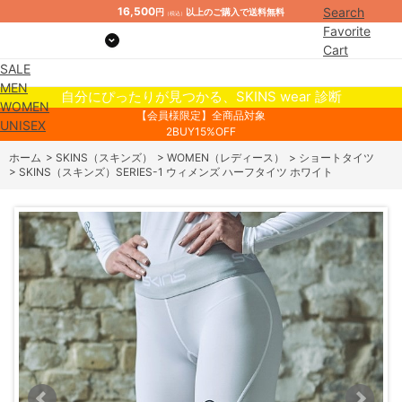
16,500
Search
円
以上のご購入で送料無料
（税込）
Favorite
Cart
SALE
Mypage
MEN
自分にぴったりが見つかる、SKINS wear 診断
WOMEN
【会員様限定】全商品対象
UNISEX
2BUY15%OFF
ホーム
>
SKINS（スキンズ）
>
WOMEN（レディース）
>
ショートタイツ
>
SKINS（スキンズ）SERIES-1 ウィメンズ ハーフタイツ ホワイト