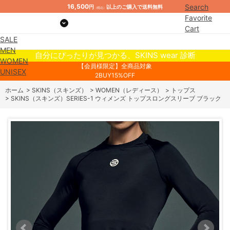
16,500
Search
円
以上のご購入で送料無料
（税込）
Favorite
Cart
SALE
Mypage
MEN
自分にぴったりが見つかる、SKINS wear 診断
WOMEN
【会員様限定】全商品対象
UNISEX
2BUY15%OFF
ホーム
>
SKINS（スキンズ）
>
WOMEN（レディース）
>
トップス
>
SKINS（スキンズ）SERIES-1 ウィメンズ トップスロングスリーブ ブラック