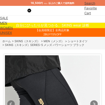
16,500
Search
円
以上のご購入で送料無料
（税込）
Favorite
Cart
SALE
Mypage
MEN
自分にぴったりが見つかる、SKINS wear 診断
WOMEN
【会員様限定】全商品対象
UNISEX
2BUY15%OFF
ホーム
>
SKINS（スキンズ）
>
MEN（メンズ）
>
ショートタイツ
>
SKINS（スキンズ）SERIES-5 メンズ パワーショーツ ブラック