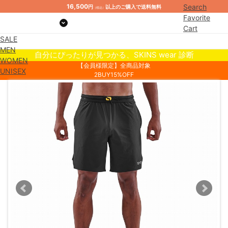
16,500
Search
円
以上のご購入で送料無料
（税込）
Favorite
Cart
SALE
Mypage
MEN
自分にぴったりが見つかる、SKINS wear 診断
WOMEN
【会員様限定】全商品対象
UNISEX
2BUY15%OFF