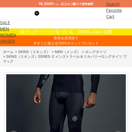
16,500
Search
円
以上のご購入で送料無料
（税込）
Favorite
Cart
SALE
Mypage
MEN
自分にぴったりが見つかる、SKINS wear 診断
WOMEN
新規会員登録で
UNISEX
今すぐに使える1000ポイントプレゼント
ホーム
>
SKINS（スキンズ）
>
MEN（メンズ）
>
ロングタイツ
>
SKINS（スキンズ）SERIES-3 メンズトラベル＆リカバリーロングタイツ ブ
ラック