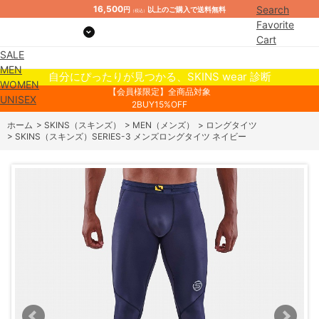
16,500
Search
円
以上のご購入で送料無料
（税込）
Favorite
Cart
SALE
Mypage
MEN
自分にぴったりが見つかる、SKINS wear 診断
WOMEN
【会員様限定】全商品対象
UNISEX
2BUY15%OFF
ホーム
>
SKINS（スキンズ）
>
MEN（メンズ）
>
ロングタイツ
>
SKINS（スキンズ）SERIES-3 メンズロングタイツ ネイビー