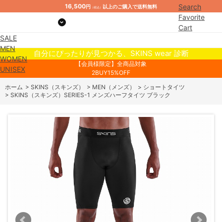
16,500
Search
円
以上のご購入で送料無料
（税込）
Favorite
Cart
SALE
Mypage
MEN
自分にぴったりが見つかる、SKINS wear 診断
WOMEN
【会員様限定】全商品対象
UNISEX
2BUY15%OFF
ホーム
>
SKINS（スキンズ）
>
MEN（メンズ）
>
ショートタイツ
>
SKINS（スキンズ）SERIES-1 メンズハーフタイツ ブラック