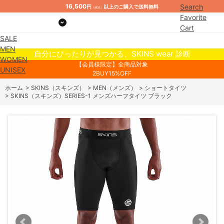
16,500
Search
円
以上のご購入で送料無料
（税込）
Favorite
Cart
SALE
Mypage
MEN
自分にぴったりが見つかる、SKINS wear 診断
WOMEN
【会員様限定】全商品対象
UNISEX
2BUY15%OFF
ホーム
>
SKINS（スキンズ）
>
MEN（メンズ）
>
ショートタイツ
>
SKINS（スキンズ）SERIES-1 メンズハーフタイツ ブラック