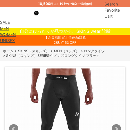
16,500
Search
円
以上のご購入で送料無料
（税込）
Favorite
Cart
SALE
Mypage
MEN
自分にぴったりが見つかる、SKINS wear 診断
WOMEN
【会員様限定】全商品対象
UNISEX
2BUY15%OFF
ホーム
>
SKINS（スキンズ）
>
MEN（メンズ）
>
ロングタイツ
>
SKINS（スキンズ）SERIES-1 メンズロングタイツ ブラック