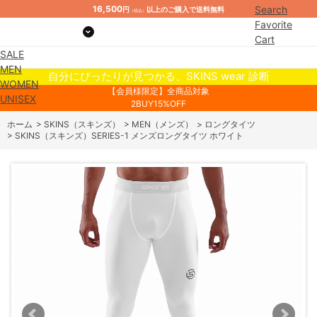
16,500
Search
円
以上のご購入で送料無料
（税込）
Favorite
Cart
SALE
Mypage
MEN
自分にぴったりが見つかる、SKINS wear 診断
WOMEN
【会員様限定】全商品対象
UNISEX
2BUY15%OFF
ホーム
>
SKINS（スキンズ）
>
MEN（メンズ）
>
ロングタイツ
>
SKINS（スキンズ）SERIES-1 メンズロングタイツ ホワイト