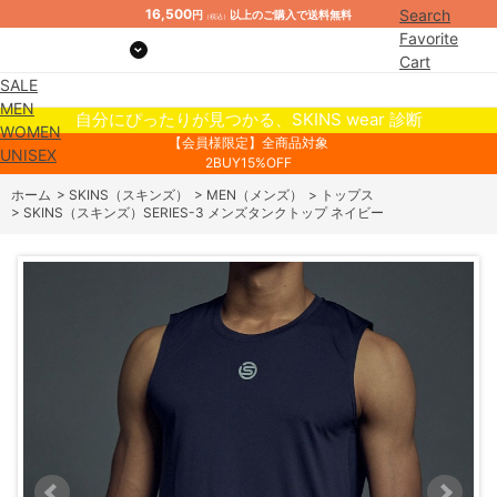
16,500
Search
円
以上のご購入で送料無料
（税込）
Favorite
Cart
SALE
Mypage
MEN
自分にぴったりが見つかる、SKINS wear 診断
WOMEN
【会員様限定】全商品対象
UNISEX
2BUY15%OFF
ホーム
>
SKINS（スキンズ）
>
MEN（メンズ）
>
トップス
>
SKINS（スキンズ）SERIES-3 メンズタンクトップ ネイビー