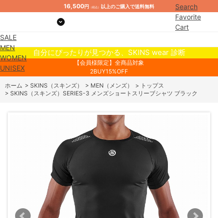
16,500
Search
円
以上のご購入で送料無料
（税込）
Favorite
Cart
SALE
Mypage
MEN
自分にぴったりが見つかる、SKINS wear 診断
WOMEN
【会員様限定】全商品対象
UNISEX
2BUY15%OFF
ホーム
>
SKINS（スキンズ）
>
MEN（メンズ）
>
トップス
>
SKINS（スキンズ）SERIES-3 メンズショートスリーブシャツ ブラック