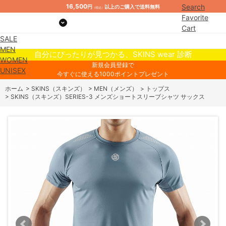
16,500
Search
円
以上のご購入で送料無料
（税込）
Favorite
Cart
SALE
Mypage
MEN
自分にぴったりが見つかる、SKINS wear 診断
WOMEN
新規会員登録で
UNISEX
今すぐに使える1000ポイントプレゼント
ホーム
>
SKINS（スキンズ）
>
MEN（メンズ）
>
トップス
>
SKINS（スキンズ）SERIES-3 メンズショートスリーブシャツ サックス