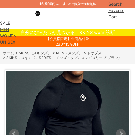
16,500
Search
円
以上のご購入で送料無料
（税込）
Favorite
Cart
SALE
Mypage
MEN
自分にぴったりが見つかる、SKINS wear 診断
WOMEN
【会員様限定】全商品対象
UNISEX
2BUY15%OFF
ホーム
>
SKINS（スキンズ）
>
MEN（メンズ）
>
トップス
>
SKINS（スキンズ）SERIES-1 メンズトップスロングスリーブ ブラック