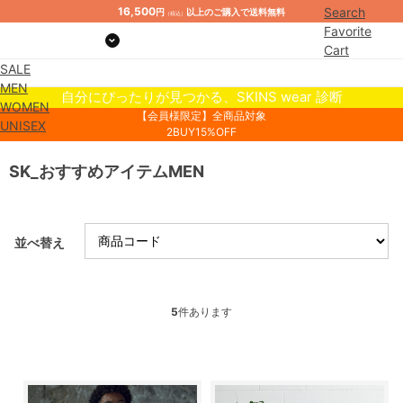
16,500
Search
円
以上のご購入で送料無料
（税込）
Favorite
Cart
SALE
Mypage
MEN
自分にぴったりが見つかる、SKINS wear 診断
WOMEN
【会員様限定】全商品対象
UNISEX
2BUY15%OFF
SK_おすすめアイテムMEN
並べ替え
5
件あります