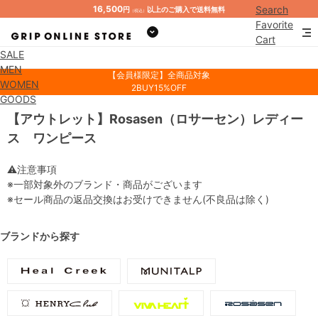
16,500
Search
円
以上のご購入で送料無料
（税込）
Favorite
Cart
SALE
Mypage
MEN
【会員様限定】全商品対象
WOMEN
2BUY15%OFF
GOODS
【アウトレット】Rosasen（ロサーセン）レディー
ス ワンピース
⚠注意事項
※一部対象外のブランド・商品がございます
※セール商品の返品交換はお受けできません(不良品は除く)
ブランドから探す