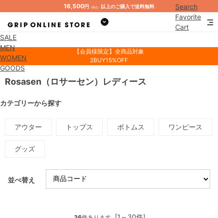
16,500
Search
円
以上のご購入で送料無料
（税込）
Favorite
Cart
SALE
Mypage
MEN
【会員様限定】全商品対象
WOMEN
2BUY15%OFF
GOODS
Rosasen（ロサーセン）レディース
カテゴリーから探す
アウター
トップス
ボトムス
ワンピース
グッズ
並べ替え
[1～30件]
36
件あります