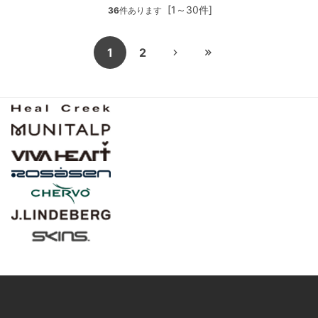
[1～30件]
36
件あります
1
2