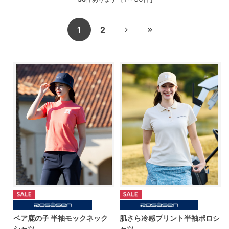
1
2
ベア鹿の子 半袖モックネック
肌さら冷感プリント半袖ポロシ
シャツ
ャツ