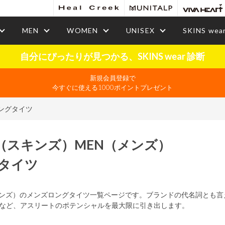
MEN
WOMEN
UNISEX
SKINS wea
自分にぴったりが見つかる、SKINS wear 診断
新規会員登録で
今すぐに使える1000ポイントプレゼント
ングタイツ
（スキンズ）
MEN
（メンズ）
タイツ
スキンズ）のメンズロングタイツ一覧ページです。ブランドの代名詞とも
など、アスリートのポテンシャルを最大限に引き出します。