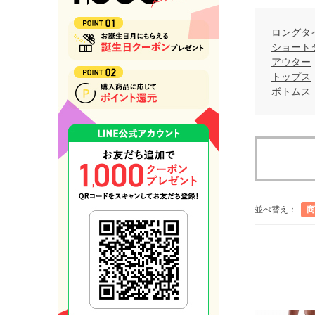
ロングタ
ショート
アウター
トップス
ボトムス
並べ替え：
商