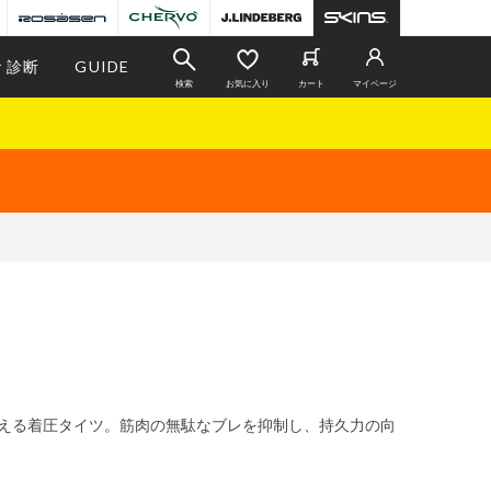
r 診断
GUIDE
検索
お気に入り
カート
マイページ
言える着圧タイツ。筋肉の無駄なブレを抑制し、持久力の向