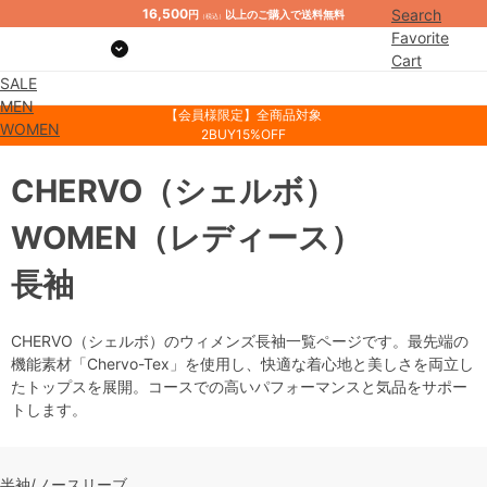
16,500
Search
円
以上のご購入で送料無料
（税込）
Favorite
Cart
SALE
Mypage
MEN
【会員様限定】全商品対象
WOMEN
2BUY15%OFF
CHERVO
（シェルボ）
WOMEN
（レディース）
長袖
CHERVO（シェルボ）のウィメンズ長袖一覧ページです。最先端の
機能素材「Chervo-Tex」を使用し、快適な着心地と美しさを両立し
たトップスを展開。コースでの高いパフォーマンスと気品をサポー
トします。
半袖/ノースリーブ