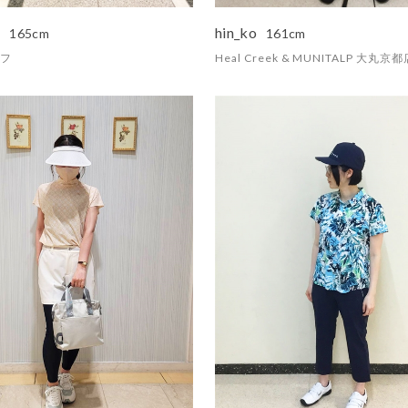
ん
hin_ko
165cm
161cm
フ
Heal Creek & MUNITALP 大丸京都