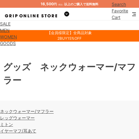
16,500
Search
円
以上のご購入で送料無料
（税込）
Favorite
Cart
SALE
Mypage
MEN
【会員様限定】全商品対象
WOMEN
2BUY15%OFF
GOODS
グッズ ネックウォーマー/マフ
ラー
ネックウォーマー/マフラー
レッグウォーマー
ミトン
イヤーマフ/耳あて