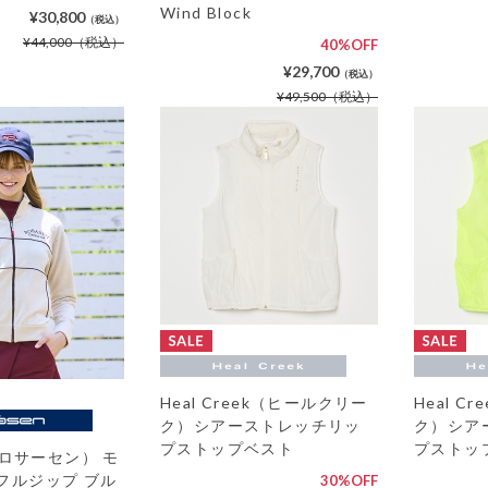
Wind Block
¥30,800
（税込）
¥44,000
（税込）
40%OFF
¥29,700
（税込）
¥49,500
（税込）
Heal Creek（ヒールクリー
Heal C
ク）シアーストレッチリッ
ク）シア
プストップベスト
プストッ
 （ロサーセン） モ
フルジップ ブル
30%OFF