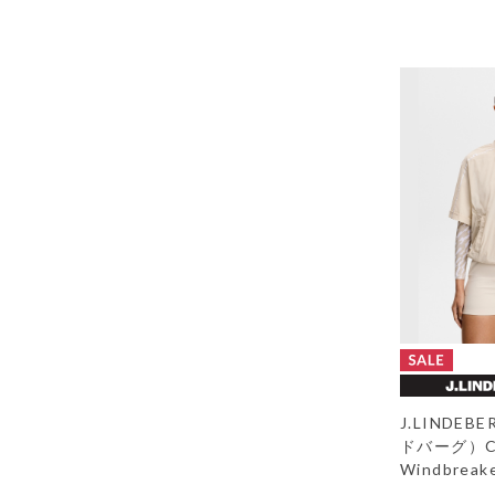
J.LINDE
ドバーグ）Ch
Windbreake