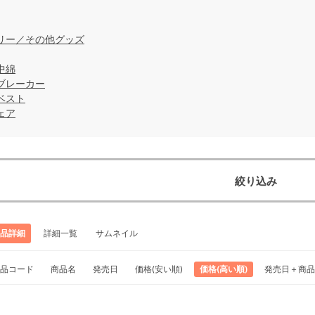
リー／その他グッズ
中綿
ブレーカー
ベスト
ェア
絞り込み
品詳細
詳細一覧
サムネイル
品コード
商品名
発売日
価格(安い順)
価格(高い順)
発売日＋商品