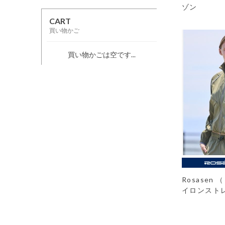
ゾン
CART
買い物かご
買い物かごは空です...
Rosasen
イロンスト