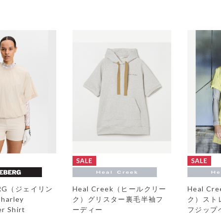
BERG（ジェイリン
Heal Creek（ヒールクリー
Heal C
arley
ク）グリスター裏毛半袖フ
ク）スト
r Shirt
ーディー
フジップ