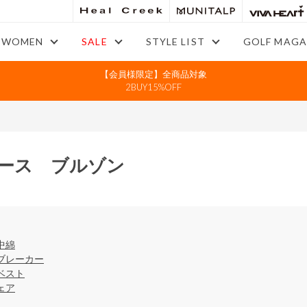
WOMEN
SALE
STYLE LIST
GOLF MAGA
【会員様限定】全商品対象
2BUY15%OFF
ース ブルゾン
中綿
ブレーカー
ベスト
ェア