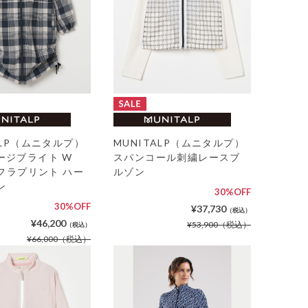
ALP（ムニタルプ）
MUNITALP（ムニタルプ）
ージブライト W
スパンコール刺繍レースブ
モフラプリント ハー
ルゾン
ン
30%OFF
30%OFF
¥37,730
（税込）
¥46,200
¥53,900
（税込）
（税込）
¥66,000
（税込）