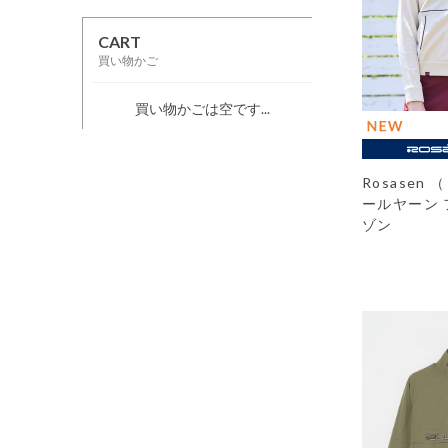
CART
買い物かご
買い物かごは空です...
Rosasen
ールヤーン 
ゾン