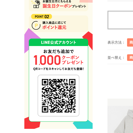
表示方法：
商
並べ替え：
商