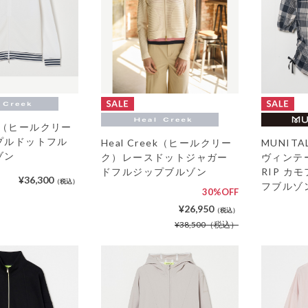
eek（ヒールクリー
プルドットフル
Heal Creek（ヒールクリー
MUNIT
ゾン
ク）レースドットジャガー
ヴィンテ
ドフルジップブルゾン
RIP カ
¥36,300
（税込）
フブルゾ
30%OFF
¥26,950
（税込）
¥38,500
（税込）