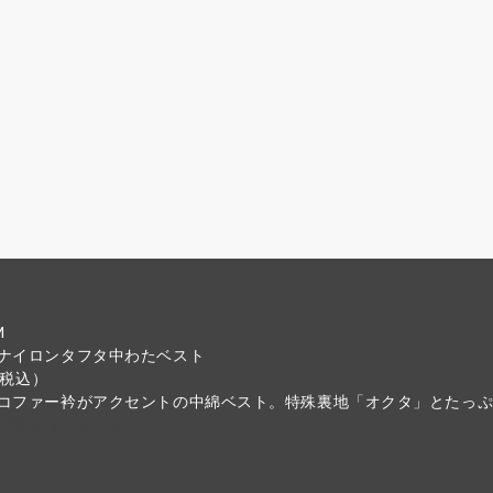
M
ナイロンタフタ中わたベスト
税込）
コファー衿がアクセントの中綿ベスト。特殊裏地「オクタ」とたっぷ
ご購入はこちらから