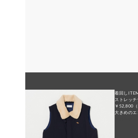
着回しITE
ストレッチ
￥52,800
（
大きめのエ
商品詳細・