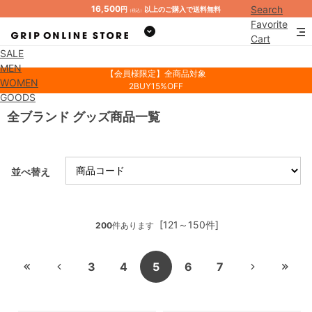
16,500
Search
円
以上のご購入で送料無料
（税込）
Favorite
Cart
SALE
Mypage
MEN
【会員様限定】全商品対象
WOMEN
2BUY15%OFF
GOODS
全ブランド グッズ商品一覧
並べ替え
[121～150件]
200
件あります
3
4
5
6
7