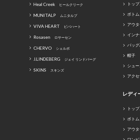
トップ
Heal Creek
ヒールクリーク
ボトム
MUNITALP
ムニタルプ
アウタ
VIVA HEART
ビバハート
インナ
Rosasen
ロサーセン
バッグ
CHERVO
シェルボ
帽子
J.LINDEBERG
ジェイ リンドバーグ
シュー
SKINS
スキンズ
アクセ
レディ
トップ
ボトム
アウタ
ワンピ