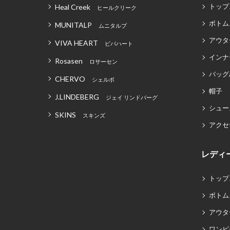
トップ
Heal Creek
ヒールクリーク
ボトム
MUNITALP
ムニタルプ
アウタ
VIVA HEART
ビバハート
インナ
Rosasen
ロサーセン
バッグ
CHERVO
シェルボ
帽子
J.LINDEBERG
ジェイ リンドバーグ
シュー
SKINS
スキンズ
アクセ
レディ
トップ
ボトム
アウタ
ワンピ