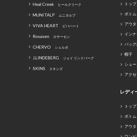
トップ
Heal Creek
ヒールクリーク
ボトム
MUNITALP
ムニタルプ
アウタ
VIVA HEART
ビバハート
インナ
Rosasen
ロサーセン
バッグ
CHERVO
シェルボ
帽子
J.LINDEBERG
ジェイ リンドバーグ
シュー
SKINS
スキンズ
アクセ
レディ
トップ
ボトム
アウタ
ワンピ