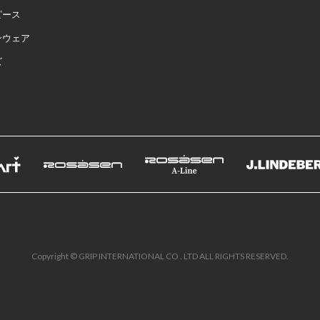
ピース
ンウェア
ズ
Copyright © GRIP INTERNATIONAL CO . LTD ALL RIGHTS RESERVED.