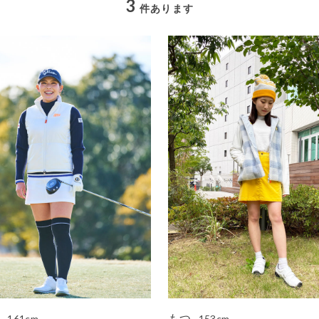
3
件あります
子
もつ
161cm
153cm