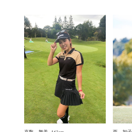
嘉数 舞美
西 智
162cm