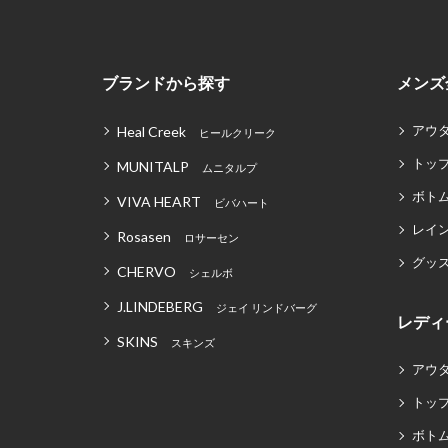
ブランドから探す
メンズ
アウ
Heal Creek
ヒールクリーク
トッ
MUNITALP
ムニタルプ
ボト
VIVA HEART
ビバハート
レイ
Rosasen
ロサーセン
グッ
CHERVO
シェルボ
J.LINDEBERG
ジェイ リンドバーグ
レディ
SKINS
スキンズ
アウ
トッ
ボト