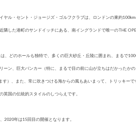
るロイヤル・セント・ジョージズ・ゴルフクラブは、ロンドンの東約100
近隣した港町のサンドイッチにある、南イングランドで唯一のTHE OP
ースは、どのホールも独特で、多くの巨大砂丘・丘陵に囲まれ、まるで10
リーン、巨大バンカー（特に、まるで目の前に山が立ちはだかったかの
れます）、また、常に吹きつける海からの風もあいまって、トリッキーで
の英国の伝統的スタイルのしつらえです。
れ、2020年は15回目の開催となります。