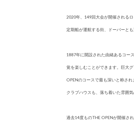
2020年、149回大会が開催され
定期船が運航する街、ドーバーとも
1887年に開設された由緒あるコ
覚を楽しむことができます。巨大グ
OPENのコースで最も深いと称さ
クラブハウスも、落ち着いた雰囲気
過去14度ものTHE OPENが開催さ