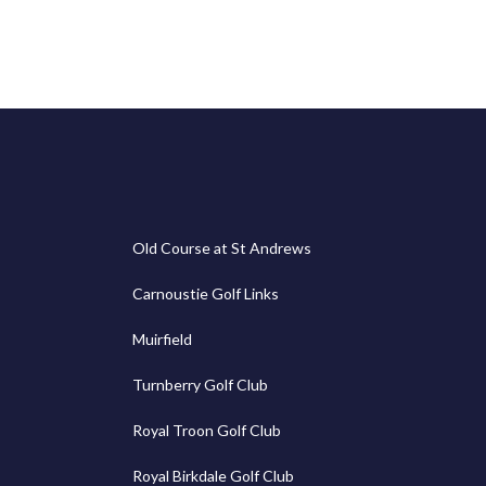
Old Course at St Andrews
Carnoustie Golf Links
Muirfield
Turnberry Golf Club
Royal Troon Golf Club
Royal Birkdale Golf Club