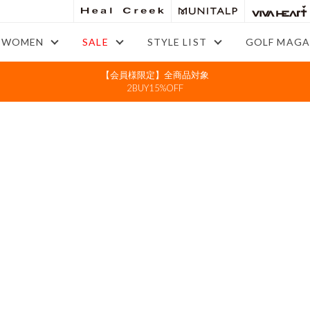
WOMEN
SALE
STYLE LIST
GOLF MAGA
【会員様限定】全商品対象
2BUY15%OFF
 see this,
sharing from a far.