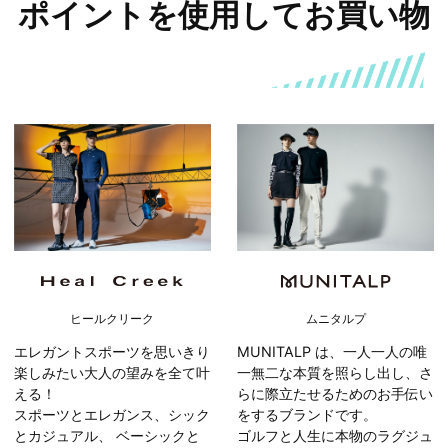
ポイントを使用してお買い物
ヒールクリーク
ムニタルプ
エレガントスポーツを思いきり
MUNITALP は、一人一人の唯
楽しみたい大人の望みを全て叶
一無二な本質を照らし出し、さ
える！
らに際立たせるためのお手伝い
スポーツとエレガンス、シック
をするブランドです。
とカジュアル、 ベーシックと
ゴルフと人生に本物のラグジュ