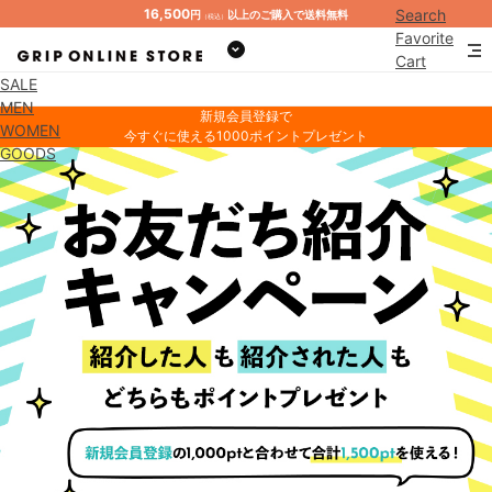
16,500
Search
円
以上のご購入で送料無料
（税込）
Favorite
Cart
SALE
Mypage
MEN
新規会員登録で
WOMEN
今すぐに使える1000ポイントプレゼント
GOODS