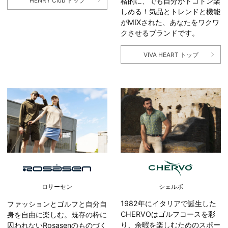
格的に、でも自分がトコトン楽
HENRY Club トップ
しめる！気品とトレンドと機能
がMIXされた、あなたをワクワ
クさせるブランドです。
VIVA HEART トップ
シェルボ
ロサーセン
1982年にイタリアで誕生した
ファッションとゴルフと自分自
CHERVOはゴルフコースを彩
身を自由に楽しむ。既存の枠に
り、余暇を楽しむためのスポー
囚われないRosasenのものづく