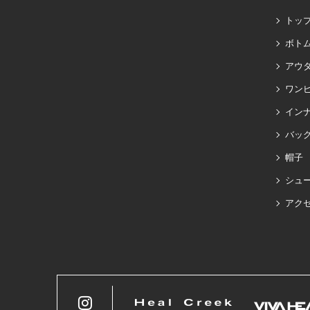
トッ
ボト
アウ
ワン
イン
バッグ
帽子
シュ
アク