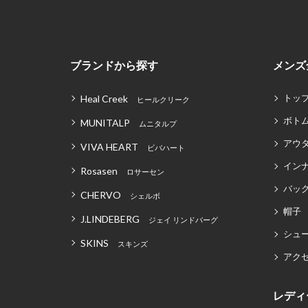
ブランドから探す
メンズ
トッ
Heal Creek
ヒールクリーク
ボト
MUNITALP
ムニタルプ
アウ
VIVA HEART
ビバハート
イン
Rosasen
ロサーセン
バッグ
CHERVO
シェルボ
帽子
J.LINDEBERG
ジェイ リンドバーグ
シュ
SKINS
スキンズ
アク
レディ