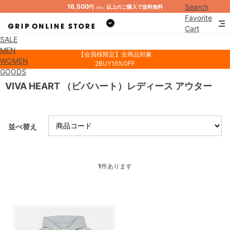
16,500
Search
円
以上のご購入で送料無料
（税込）
Favorite
Cart
SALE
Mypage
MEN
【会員様限定】全商品対象
WOMEN
2BUY15%OFF
GOODS
VIVA HEART （ビバハート）レディース アウター
並べ替え
1
件あります