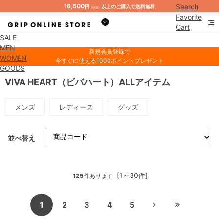
16,500
Search
円
以上のご購入で送料無料
（税込）
Favorite
Cart
SALE
Mypage
MEN
新規会員登録で
WOMEN
今すぐに使える1000ポイントプレゼント
GOODS
VIVA HEART（ビバハート）ALLアイテム
メンズ
レディース
グッズ
並べ替え
[1～30件]
125
件あります
1
2
3
4
5