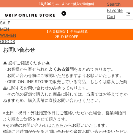
16,500
Search
円
以上のご購入で送料無料
（税込）
Favorite
Cart
SALE
Mypage
MEN
【会員様限定】全商品対象
WOMEN
2BUY15%OFF
GOODS
お問い合わせ
⚠ 必ずご確認ください⚠
・お客様から寄せられた
よくある質問
をまとめております。
お問い合わせ前にご確認いただきますようお願いいたします。
・GRIP ONLINE STOREで販売している商品、もしくは購入した商
品に関するお問い合わせのみ承っております。
・その他の店舗で購入した商品に関しては、当店ではお答えできか
ねますため、購入店舗に直接お問い合わせください。
※土日・祝日・弊社指定休日にご連絡いただいた場合、営業開始日
より順次ご対応をさせて頂きます。
※その他のお問い合わせは
こちら
からお願いいたします。
確認にお時間がかかるお問い合わせや多数お問い合わせをいただい