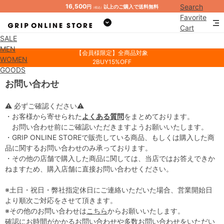
16,500
Search
円
以上のご購入で送料無料
（税込）
Favorite
Cart
SALE
Mypage
MEN
【会員様限定】全商品対象
WOMEN
2BUY15%OFF
GOODS
お問い合わせ
⚠ 必ずご確認ください⚠
・お客様から寄せられた
よくある質問
をまとめております。
お問い合わせ前にご確認いただきますようお願いいたします。
・GRIP ONLINE STOREで販売している商品、もしくは購入した商
品に関するお問い合わせのみ承っております。
・その他の店舗で購入した商品に関しては、当店ではお答えできか
ねますため、購入店舗に直接お問い合わせください。
※土日・祝日・弊社指定休日にご連絡いただいた場合、営業開始日
より順次ご対応をさせて頂きます。
※その他のお問い合わせは
こちら
からお願いいたします。
確認にお時間がかかるお問い合わせや多数お問い合わせをいただい