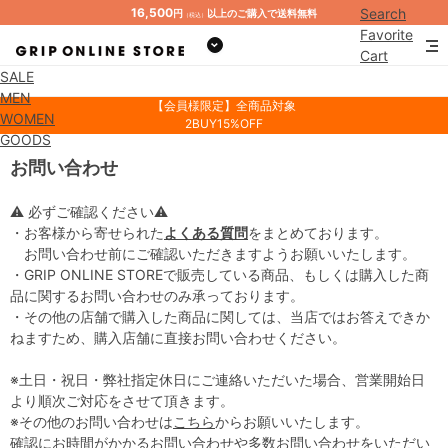
16,500
Search
円
以上のご購入で送料無料
（税込）
Favorite
Cart
SALE
Mypage
MEN
【会員様限定】全商品対象
WOMEN
2BUY15%OFF
GOODS
お問い合わせ
⚠ 必ずご確認ください⚠
・お客様から寄せられた
よくある質問
をまとめております。
お問い合わせ前にご確認いただきますようお願いいたします。
・GRIP ONLINE STOREで販売している商品、もしくは購入した商
品に関するお問い合わせのみ承っております。
・その他の店舗で購入した商品に関しては、当店ではお答えできか
ねますため、購入店舗に直接お問い合わせください。
※土日・祝日・弊社指定休日にご連絡いただいた場合、営業開始日
より順次ご対応をさせて頂きます。
※その他のお問い合わせは
こちら
からお願いいたします。
確認にお時間がかかるお問い合わせや多数お問い合わせをいただい