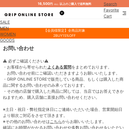
16,500
Search
円
以上のご購入で送料無料
（税込）
Favorite
Cart
SALE
Mypage
MEN
【会員様限定】全商品対象
WOMEN
2BUY15%OFF
GOODS
お問い合わせ
⚠ 必ずご確認ください⚠
・お客様から寄せられた
よくある質問
をまとめております。
お問い合わせ前にご確認いただきますようお願いいたします。
・GRIP ONLINE STOREで販売している商品、もしくは購入した商
品に関するお問い合わせのみ承っております。
・その他の店舗で購入した商品に関しては、当店ではお答えできか
ねますため、購入店舗に直接お問い合わせください。
※土日・祝日・弊社指定休日にご連絡いただいた場合、営業開始日
より順次ご対応をさせて頂きます。
※その他のお問い合わせは
こちら
からお願いいたします。
確認にお時間がかかるお問い合わせや多数お問い合わせをいただい