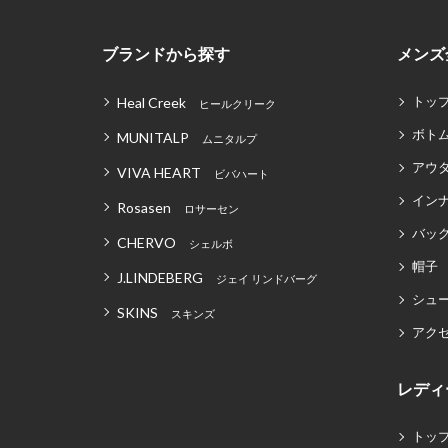
ブランドから探す
メンズ
トッ
Heal Creek
ヒールクリーク
ボト
MUNITALP
ムニタルプ
アウ
VIVA HEART
ビバハート
イン
Rosasen
ロサーセン
バッグ
CHERVO
シェルボ
帽子
J.LINDEBERG
ジェイ リンドバーグ
シュ
SKINS
スキンズ
アク
レディ
トッ