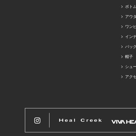
ボト
アウ
ワン
イン
バッグ
帽子
シュ
アク