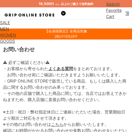
16,500
Search
円
以上のご購入で送料無料
（税込）
Favorite
Cart
SALE
Mypage
MEN
【会員様限定】全商品対象
WOMEN
2BUY15%OFF
GOODS
お問い合わせ
⚠ 必ずご確認ください⚠
・お客様から寄せられた
よくある質問
をまとめております。
お問い合わせ前にご確認いただきますようお願いいたします。
・GRIP ONLINE STOREで販売している商品、もしくは購入した商
品に関するお問い合わせのみ承っております。
・その他の店舗で購入した商品に関しては、当店ではお答えできか
ねますため、購入店舗に直接お問い合わせください。
※土日・祝日・弊社指定休日にご連絡いただいた場合、営業開始日
より順次ご対応をさせて頂きます。
※その他のお問い合わせは
こちら
からお願いいたします。
確認にお時間がかかるお問い合わせや多数お問い合わせをいただい