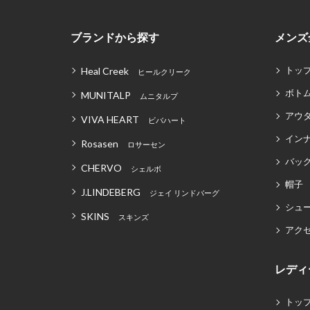
ブランドから探す
メンズ
トッ
Heal Creek
ヒールクリーク
ボト
MUNITALP
ムニタルプ
アウ
VIVA HEART
ビバハート
イン
Rosasen
ロサーセン
バッグ
CHERVO
シェルボ
帽子
J.LINDEBERG
ジェイ リンドバーグ
シュ
SKINS
スキンズ
アク
レディ
トッ