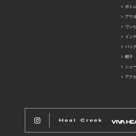
ボト
アウ
ワン
イン
バッグ
帽子
シュ
アク