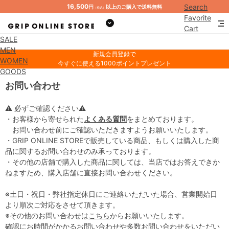
16,500
Search
円
以上のご購入で送料無料
（税込）
Favorite
Cart
SALE
Mypage
MEN
新規会員登録で
WOMEN
今すぐに使える1000ポイントプレゼント
GOODS
お問い合わせ
⚠ 必ずご確認ください⚠
・お客様から寄せられた
よくある質問
をまとめております。
お問い合わせ前にご確認いただきますようお願いいたします。
・GRIP ONLINE STOREで販売している商品、もしくは購入した商
品に関するお問い合わせのみ承っております。
・その他の店舗で購入した商品に関しては、当店ではお答えできか
ねますため、購入店舗に直接お問い合わせください。
※土日・祝日・弊社指定休日にご連絡いただいた場合、営業開始日
より順次ご対応をさせて頂きます。
※その他のお問い合わせは
こちら
からお願いいたします。
確認にお時間がかかるお問い合わせや多数お問い合わせをいただい