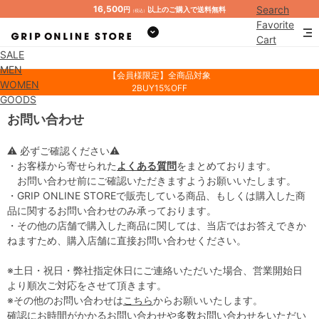
16,500
Search
円
以上のご購入で送料無料
（税込）
Favorite
Cart
SALE
Mypage
MEN
【会員様限定】全商品対象
WOMEN
2BUY15%OFF
GOODS
お問い合わせ
⚠ 必ずご確認ください⚠
・お客様から寄せられた
よくある質問
をまとめております。
お問い合わせ前にご確認いただきますようお願いいたします。
・GRIP ONLINE STOREで販売している商品、もしくは購入した商
品に関するお問い合わせのみ承っております。
・その他の店舗で購入した商品に関しては、当店ではお答えできか
ねますため、購入店舗に直接お問い合わせください。
※土日・祝日・弊社指定休日にご連絡いただいた場合、営業開始日
より順次ご対応をさせて頂きます。
※その他のお問い合わせは
こちら
からお願いいたします。
確認にお時間がかかるお問い合わせや多数お問い合わせをいただい