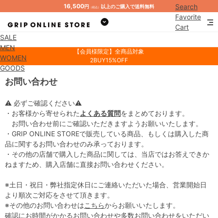
16,500
Search
円
以上のご購入で送料無料
（税込）
Favorite
Cart
SALE
Mypage
MEN
【会員様限定】全商品対象
WOMEN
2BUY15%OFF
GOODS
お問い合わせ
⚠ 必ずご確認ください⚠
・お客様から寄せられた
よくある質問
をまとめております。
お問い合わせ前にご確認いただきますようお願いいたします。
・GRIP ONLINE STOREで販売している商品、もしくは購入した商
品に関するお問い合わせのみ承っております。
・その他の店舗で購入した商品に関しては、当店ではお答えできか
ねますため、購入店舗に直接お問い合わせください。
※土日・祝日・弊社指定休日にご連絡いただいた場合、営業開始日
より順次ご対応をさせて頂きます。
※その他のお問い合わせは
こちら
からお願いいたします。
確認にお時間がかかるお問い合わせや多数お問い合わせをいただい