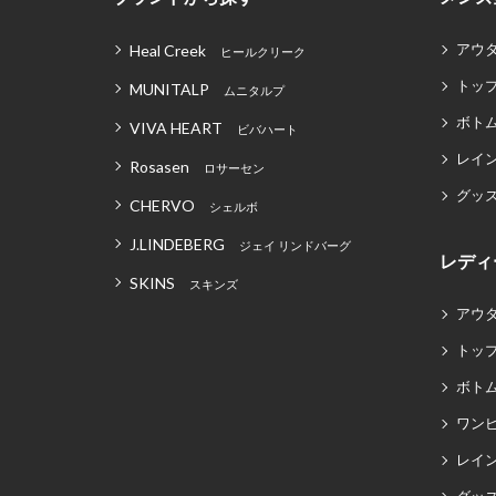
アウ
Heal Creek
ヒールクリーク
トッ
MUNITALP
ムニタルプ
ボト
VIVA HEART
ビバハート
レイ
Rosasen
ロサーセン
グッ
CHERVO
シェルボ
J.LINDEBERG
ジェイ リンドバーグ
レディ
SKINS
スキンズ
アウ
トッ
ボト
ワン
レイ