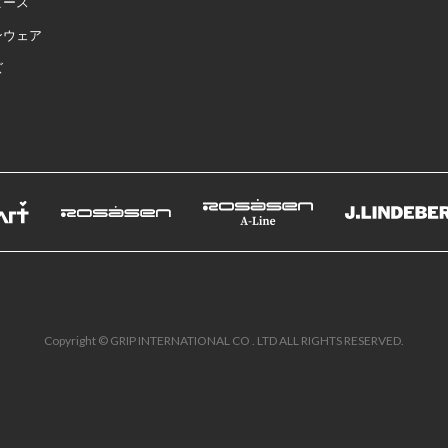
ピース
ンウェア
ズ
Copyright © GRIP INTERNATIONAL CO . LTD ALL RIGHTS RESERVED.