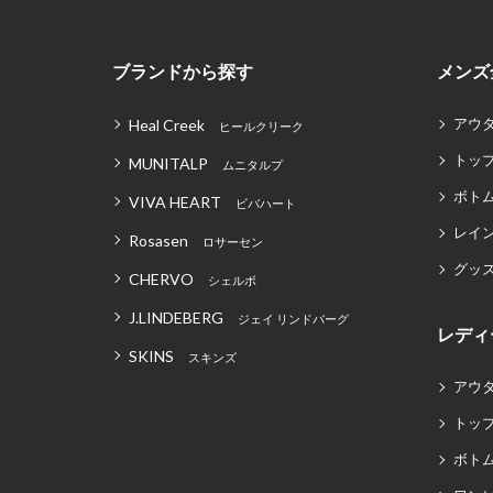
ブランドから探す
メンズ
アウ
Heal Creek
ヒールクリーク
トッ
MUNITALP
ムニタルプ
ボト
VIVA HEART
ビバハート
レイ
Rosasen
ロサーセン
グッ
CHERVO
シェルボ
J.LINDEBERG
ジェイ リンドバーグ
レディ
SKINS
スキンズ
アウ
トッ
ボト