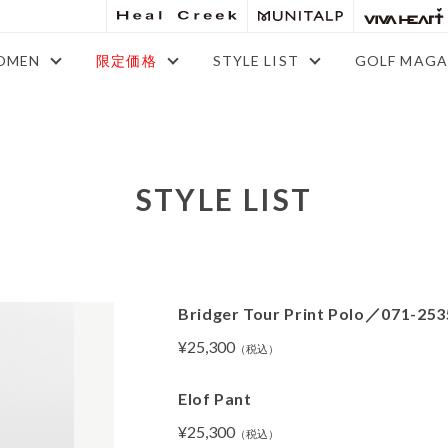
OMEN
限定価格
STYLE LIST
GOLF MAGA
STYLE LIST
Bridger Tour Print Polo／071-253
¥25,300
（税込）
Elof Pant
¥25,300
（税込）