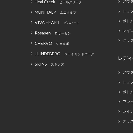
アウ
Heal Creek
ヒールクリーク
トッ
MUNITALP
ムニタルプ
ボト
VIVA HEART
ビバハート
レイ
Rosasen
ロサーセン
グッ
CHERVO
シェルボ
J.LINDEBERG
ジェイ リンドバーグ
レディ
SKINS
スキンズ
アウ
トッ
ボト
ワン
レイ
グッ