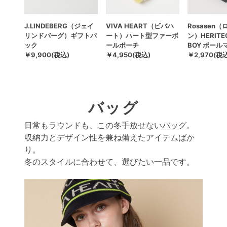
ールク
J.LINDEBERG（ジェイ
VIVA HEART（ビバハ
Rosasen
ーンエ
リンドバーグ）ギフトパ
ート）ハート型ファーボ
ン）HERITEC
ック
ールポーチ
BOY ボール
￥9,900(税込)
￥4,950(税込)
￥2,970(税
バッグ
日常もラウンドも、この冬手放せないバッグ。
収納力とデザイン性を兼ね備えたアイテムばか
り。
冬のスタイルに合わせて、選びたい一品です。