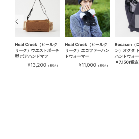
ビバハ
Heal Creek（ヒールク
Heal Creek（ヒールク
Rosasen
 裏
リーク）ウエストポーチ
リーク）エコファーハン
ン）オクタ 
マー
型 ボアハンドマフ
ドウォーマー
ハンドウォー
￥7,150(税込
¥13,200
¥11,000
税込）
（税込）
（税込）