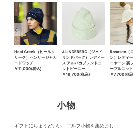
ジェイ
Heal Creek（ヒールク
J.LINDEBERG（ジェイ
Rosasen
ントラ
リーク）ヘンリージャカ
リンドバーグ）レディー
ン）レディー
ードワッチ
ス アルパカブレンドニ
ーヤーン 裏
￥11,000(税込)
ットビーニー
ーブルニット
￥18,700(税込)
￥7,700(税込
小物
ギフトにちょうどいい、ゴルフ小物を集めまし